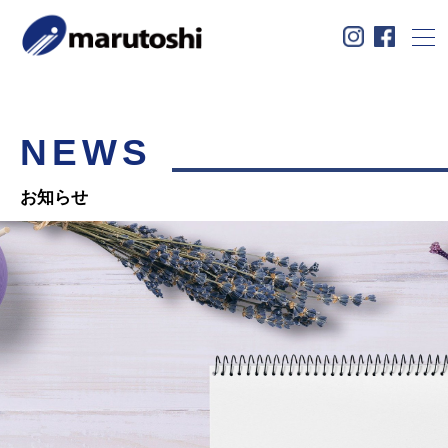
コ
ン
テ
ン
ツ
へ
お知らせ
商品紹介
私たちについて
ス
NEWS
ユニフォーム事業
学生服事業
EC事業
キ
ッ
数字で見る丸俊
会社概要
採用情報
プ
お知らせ
お問い合わせ