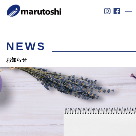
コ
ン
テ
ン
ツ
へ
お知らせ
商品紹介
私たちについて
ス
NEWS
ユニフォーム事業
学生服事業
EC事業
キ
ッ
数字で見る丸俊
会社概要
採用情報
プ
お知らせ
お問い合わせ